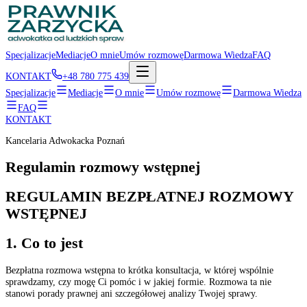
Specjalizacje
Mediacje
O mnie
Umów rozmowę
Darmowa Wiedza
FAQ
KONTAKT
+48 780 775 439
Specjalizacje
Mediacje
O mnie
Umów rozmowę
Darmowa Wiedza
FAQ
KONTAKT
Kancelaria Adwokacka Poznań
Regulamin rozmowy wstępnej
REGULAMIN BEZPŁATNEJ ROZMOWY
WSTĘPNEJ
1. Co to jest
Bezpłatna rozmowa wstępna to krótka konsultacja, w której wspólnie
sprawdzamy, czy mogę Ci pomóc i w jakiej formie. Rozmowa ta nie
stanowi porady prawnej ani szczegółowej analizy Twojej sprawy.