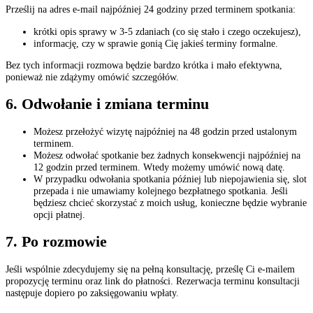
Prześlij na adres e-mail najpóźniej 24 godziny przed terminem spotkania:
krótki opis sprawy w 3-5 zdaniach (co się stało i czego oczekujesz),
informację, czy w sprawie gonią Cię jakieś terminy formalne.
Bez tych informacji rozmowa będzie bardzo krótka i mało efektywna,
ponieważ nie zdążymy omówić szczegółów.
6. Odwołanie i zmiana terminu
Możesz przełożyć wizytę najpóźniej na 48 godzin przed ustalonym
terminem.
Możesz odwołać spotkanie bez żadnych konsekwencji najpóźniej na
12 godzin przed terminem. Wtedy możemy umówić nową datę.
W przypadku odwołania spotkania później lub niepojawienia się, slot
przepada i nie umawiamy kolejnego bezpłatnego spotkania. Jeśli
będziesz chcieć skorzystać z moich usług, konieczne będzie wybranie
opcji płatnej.
7. Po rozmowie
Jeśli wspólnie zdecydujemy się na pełną konsultację, prześlę Ci e-mailem
propozycję terminu oraz link do płatności. Rezerwacja terminu konsultacji
następuje dopiero po zaksięgowaniu wpłaty.